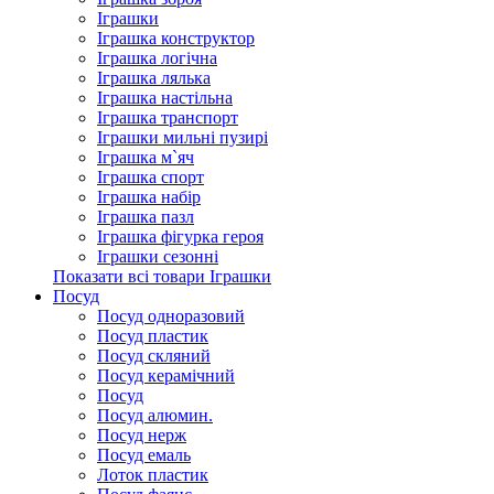
Іграшки
Іграшка конструктор
Іграшка логічна
Іграшка лялька
Іграшка настільна
Іграшка транспорт
Іграшки мильні пузирі
Іграшка м`яч
Іграшка спорт
Іграшка набір
Іграшка пазл
Іграшка фігурка героя
Іграшки сезонні
Показати всі товари Іграшки
Посуд
Посуд одноразовий
Посуд пластик
Посуд скляний
Посуд керамічний
Посуд
Посуд алюмин.
Посуд нерж
Посуд емаль
Лоток пластик