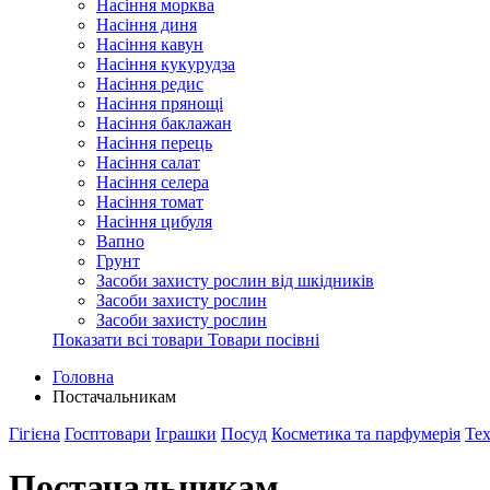
Насіння морква
Насіння диня
Насіння кавун
Насіння кукурудза
Насіння редис
Насіння прянощі
Насіння баклажан
Насіння перець
Насіння салат
Насіння селера
Насіння томат
Насіння цибуля
Вапно
Грунт
Засоби захисту рослин від шкідників
Засоби захисту рослин
Засоби захисту рослин
Показати всі товари Товари посівні
Головна
Постачальникам
Гігієна
Госптовари
Іграшки
Посуд
Косметика та парфумерія
Тех
Постачальникам