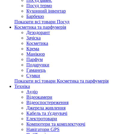
Посуд фаянс
Посуд термо
Кухонний інвентар
Барбекю
Показати всі товари Посуд
Косметика та парфумерія
Дезодорант
Зачіска
Косметика
Крема
Манікюр
Парфум
Подарунки
Гаманець
Сумки
Показати всі товари Косметика та парфумерія
Техніка
Аудіо
Відеокамери
Відеоспостереження
Джерела живлення
Кабель та з'єднувачі
Електротовари
Компютери та комплектуючі
Навігатори GPS