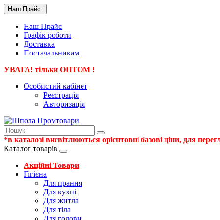
Наш Прайс
Наш Прайс
Графік роботи
Доставка
Постачальникам
УВАГА! тільки ОПТОМ !
Особистий кабінет
Реєстрація
Авторизація
*в каталозі висвітлюються орієнтовні базові ціни, для пер
Каталог товарів
Акційні Товари
Гігієна
Для прання
Для кухні
Для житла
Для тіла
Для голови