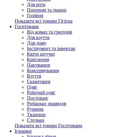
Для рота
Паперові та тканні
Гоління
Показати всі товари Гігієна
Госптовари
Від комах та гризунів
Для взуття
Для дому
Інструмент та інвентар
Квіти штучні
Кріплення
Пакування
Консервування
Взуття
Галантарея
Одяг
Робочий одяг
Постільне
Рибацьке знаряддя
Рушник
Тканини
Стельки
Показати всі товари Госптовари
Іграшки
Іграшка зброя