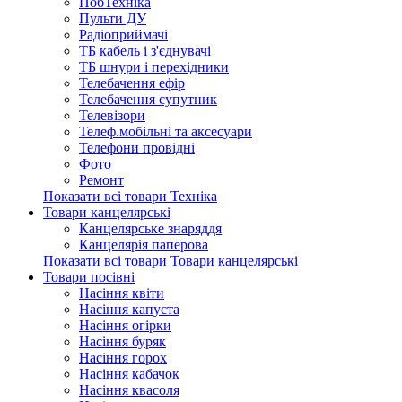
ПобТехніка
Пульти ДУ
Радіоприймачі
ТБ кабель і з'єднувачі
ТБ шнури і перехідники
Телебачення ефір
Телебачення супутник
Телевізори
Телеф.мобільні та аксесуари
Телефони провідні
Фото
Ремонт
Показати всі товари Техніка
Товари канцелярські
Канцелярське знаряддя
Канцелярія паперова
Показати всі товари Товари канцелярські
Товари посівні
Насіння квіти
Насіння капуста
Насіння огірки
Насіння буряк
Насіння горох
Насіння кабачок
Насіння квасоля